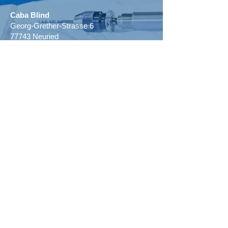
Caba Blind
Georg-Grether-Strasse 6
77743 Neuried
Im Gewerbepark BASIC
Telefon:
+49(0)78 54-96 68-0
Telefax: +49(0)78 54-96 68-66
E-Mail: info@caba-blind.de
BACK TO TOP
WIR STELLEN EIN:
VERZAHNER
(M/W/D)
DREHER
(M/W/D)
INITIATIVBEWERBUNG
(M/W/D)