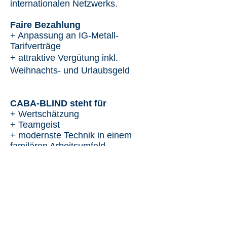
internationalen Netzwerks.
Faire Bezahlung
+ Anpassung an IG-Metall-
Tarifverträge
+ attraktive Vergütung inkl.
Weihnachts- und Urlaubsgeld
CABA-BLIND steht für
+ Wertschätzung
+ Teamgeist
+ modernste Technik in einem
familären Arbeitsumfeld
+ eigenverantwortliche Arbeit in
einem hochmodernen Neubau
+ persönliche und berufliche
Weiterentwicklung
+ Weiterbildungen und
Schulungen